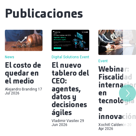
Publicaciones
Digital Solutions
Event
News
Event
El nuevo
El costo de
Webinar:
tablero del
quedar en
Fiscalidad
CEO:
el medio
internacio
agentes,
Alejandro Branding
17
en
Jul 2026
datos y
tecnología
decisiones
e
ágiles
innovació
Vladimir Vasilev
29
Xochitl Calderón
20
Jun 2026
Apr 2026