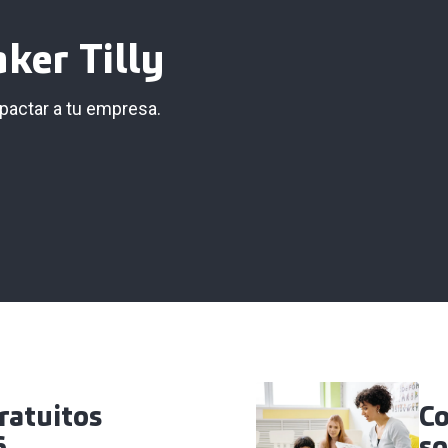
ker Tilly
actar a tu empresa.
ratuitos
Co
6
so