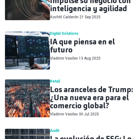
Impulse su negocio con
inteligencia y agilidad
Xochitl Calderón
21 Sep 2025
Digital Solutions
IA que piensa en el
futuro
Vladimir Vasilev
13 Aug 2025
Retail
Los aranceles de Trump:
¿Una nueva era para el
comercio global?
Vladimir Vasilev
30 Jul 2025
Audit
La evolución de ESG: Lo